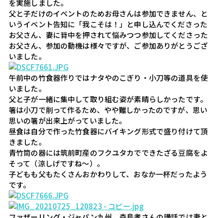
を実施しました。

父と子だけのイベントのためお母さんは参加できません、と
いうイベント告知に「我こそは！」と申し込んでくださった
お父さん、妻に背中を押されて悩みつつ参加してくださった
お父さん、参加の動機は様々ですが、ご参加ありがとうござ
午前中の竹食器作りではナタやのこぎり・小刀等の道具を使
いました。

父と子が一緒に集中して取り組む姿が素晴らしかったです。

箸は小刀で削って作るため、やや難しかったのですが、思い
思いの箸が出来上がっていました。

昼食は自分で作った竹食器にバイキング形式で盛り付けて頂
きました。

青竹筒の器には筑前町産のフクユタカでできたざる豆腐をよ
そって（涼しげですね～）。

子どもも父もたくさんおかわりして、おなか一杯だったよう
ファザーリング・ジャパン九州　森島孝さんの講話では妻と