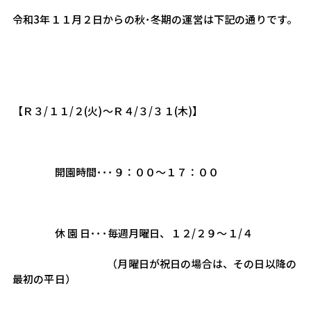
令和3年１１月２日からの秋･冬期の運営は下記の通りです。
【Ｒ３/１１/２(火)～Ｒ４/３/３１(木)】
　　　　開園時間･･･９：００～１７：００
　　　　休 園 日･･･毎週月曜日、１２/２９～１/４
　　　　　　　　　（月曜日が祝日の場合は、その日以降の
最初の平日）