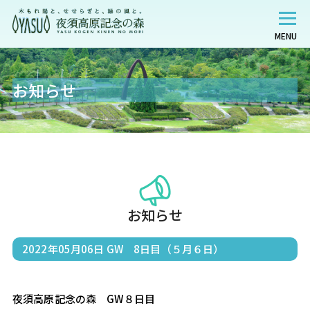
MENU
お知らせ
お知らせ
2022年05月06日
GW 8日目（５月６日）
夜須高原記念の森　GW８日目