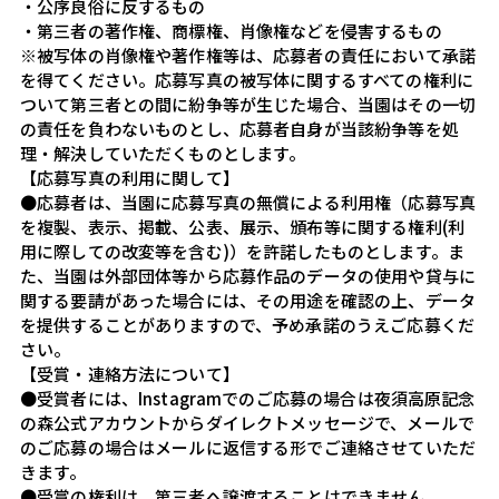
・公序良俗に反するもの
・第三者の著作権、商標権、肖像権などを侵害するもの
※被写体の肖像権や著作権等は、応募者の責任において承諾
を得てください。応募写真の被写体に関するすべての権利に
ついて第三者との間に紛争等が生じた場合、当園はその一切
の責任を負わないものとし、応募者自身が当該紛争等を処
理・解決していただくものとします。
【応募写真の利用に関して】
●応募者は、当園に応募写真の無償による利用権（応募写真
を複製、表示、掲載、公表、展示、頒布等に関する権利(利
用に際しての改変等を含む)）を許諾したものとします。ま
た、当園は外部団体等から応募作品のデータの使用や貸与に
関する要請があった場合には、その用途を確認の上、データ
を提供することがありますので、予め承諾のうえご応募くだ
さい。
【受賞・連絡方法について】
●受賞者には、Instagramでのご応募の場合は夜須高原記念
の森公式アカウントからダイレクトメッセージで、メールで
のご応募の場合はメールに返信する形でご連絡させていただ
きます。
●受賞の権利は、第三者へ譲渡することはできません。