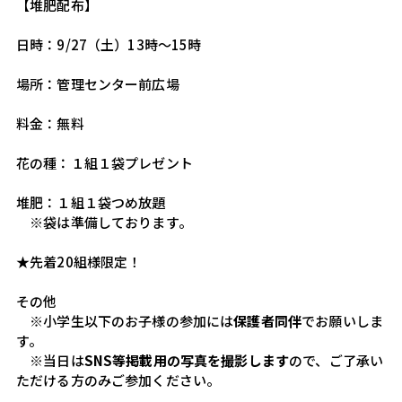
【堆肥配布】
日時：9/27（土）13時～15時
場所：管理センター前広場
料金：無料
花の種：１組１袋プレゼント
堆肥：１組１袋つめ放題
　※袋は準備しております。
★先着20組様限定！
その他
　※小学生以下のお子様の参加には
保護者同伴
でお願いしま
す。
　※当日は
SNS等掲載用の写真を撮影します
ので、ご了承い
ただける方のみご参加ください。